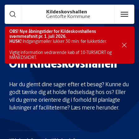
Gå til hoved indhold
Kildeskovshallen
Gentofte Kommune
OBS! Nye åbningstider for Kildeskovshallens
svømmeafsnit pr. 1. juli 2026.
HUSK!
Indgangsmøller lukker 30 min. før lukketider.
Vigtig information vedrørende køb af
10-TURSKORT og
Om Kildeskovshallen
MÅNEDSKORT.
Har du glemt dine sager efter et besøg? Kunne du
godt tænke dig at holde fødselsdag hos os? Eller
vil du gerne orientere dig i forhold til planlagte
lukninger af faciliteterne? Læs mere herunder.