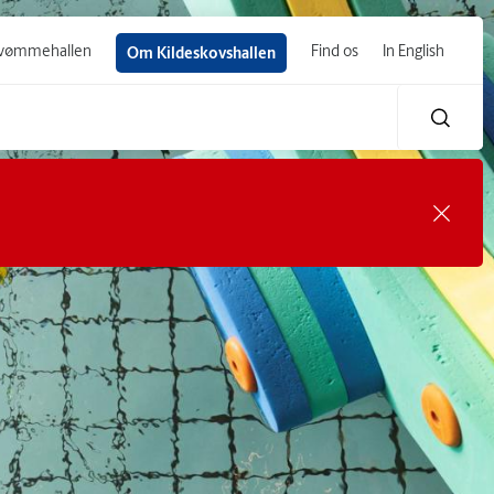
 svømmehallen
Find os
In English
Om Kildeskovshallen