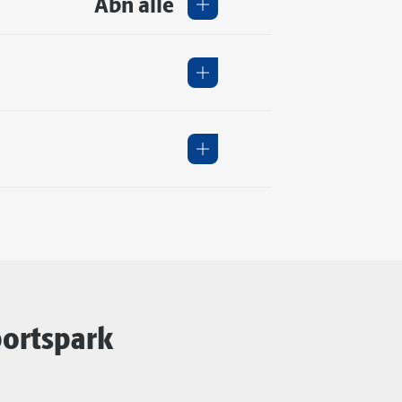
Åbn alle
portspark