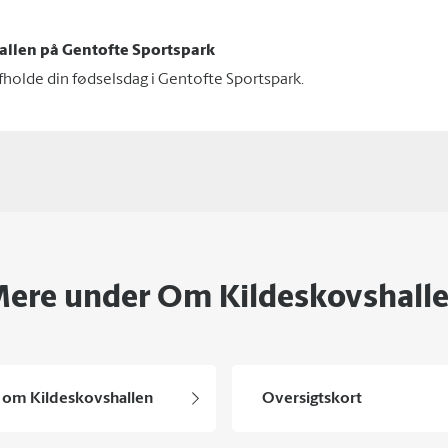
allen på Gentofte Sportspark
afholde din fødselsdag i Gentofte Sportspark.
ere under Om Kildeskovshall
e om Kildeskovshallen
Oversigtskort