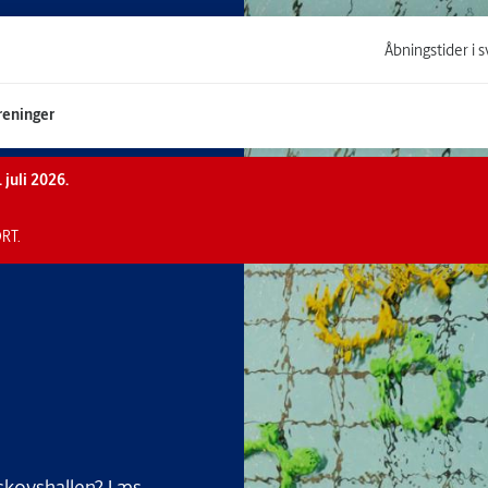
Åbningstider i
reninger
 juli 2026.
RT.