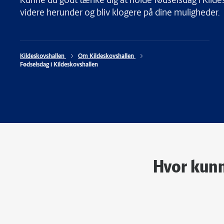
Kunne du godt tænke dig at holde fødselsdag i Kild
videre herunder og bliv klogere på dine muligheder.
Kildeskovshallen 
Om Kildeskovshallen 
Fødselsdag i Kildeskovshallen
Hvor kunn