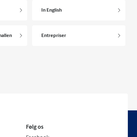
In English
hallen
Entrepriser
Følg os